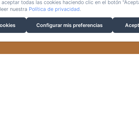
aceptar todas las cookies haciendo clic en el botón "Acepta
leer nuestra
Política de privacidad
.
EN
FR
ES
cookies
Configurar mis preferencias
Acept
Desarrollado con Amenitiz