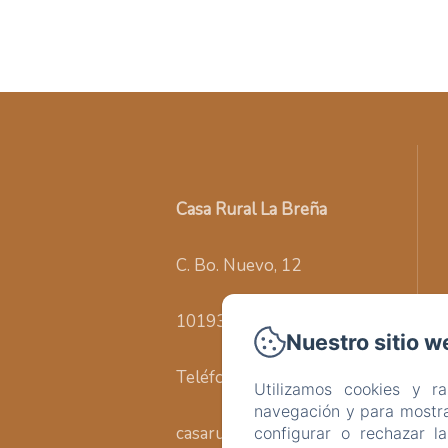
Casa Rural La Breña
C. Bo. Nuevo, 12
10193 - Talaván
Nuestro sitio w
Teléfono: +34619050037
Utilizamos cookies y r
navegación y para mostra
casaruraltalavan@hotmail.com
configurar o rechazar l