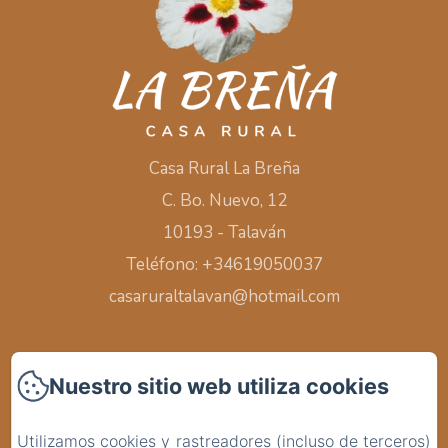
Casa Rural La Breña
C. Bo. Nuevo, 12
10193 - Talaván
Teléfono: +34619050037
casaruraltalavan@hotmail.com
Nuestro sitio web utiliza cookies
Inicio
Utilizamos cookies y rastreadores (incluso de terceros)
Habitaciones